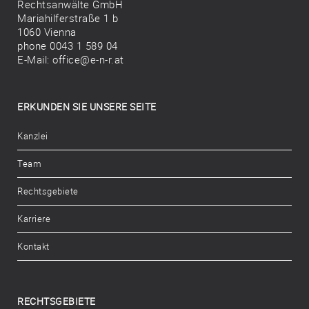
Rechtsanwälte GmbH
e
Mariahilferstraße 1 b
i
1060 Vienna
n
phone 0043 1 589 04
E-Mail:
office@e-n-r.at
.
ERKUNDEN SIE UNSERE SEITE
Kanzlei
Team
Rechtsgebiete
Karriere
Kontakt
RECHTSGEBIETE