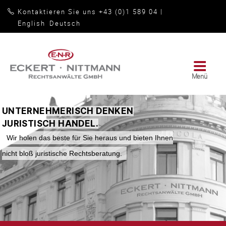
Kontaktieren Sie uns +43 (0)1 589 04
|
English
Deutsch
Menü
Rechtsanwälte
GmbH
|
UNTERNEHMERISCH DENKEN
Eckert
JURISTISCH HANDEL.
•
Nittmann
Wir holen das beste für Sie heraus und bieten Ihnen
nicht bloß juristische Rechtsberatung.