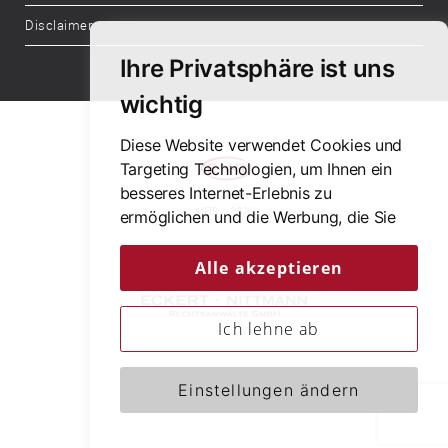
Disclaimer
Ihre Privatsphäre ist uns
wichtig
Diese Website verwendet Cookies und
Targeting Technologien, um Ihnen ein
besseres Internet-Erlebnis zu
48 Jahre
1978 – 2026
ermöglichen und die Werbung, die Sie
sehen, besser an Ihre Bedürfnisse
anzupassen. Diese Technologien nutzen
Alle akzeptieren
wir außerdem, um Ergebnisse zu
messen, um zu verstehen, woher unsere
Ich lehne ab
Besucher kommen oder um unsere
Website weiter zu entwickeln.
© Copyright 2026
Einstellungen ändern
Eckert • Nittmann Rechtsanwälte GmbH