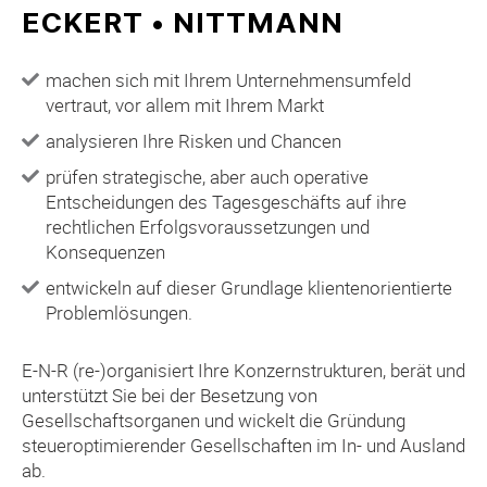
z
ECKERT • NITTMANN
a
h
machen sich mit Ihrem Unternehmensumfeld
l
vertraut, vor allem mit Ihrem Markt
e
i
analysieren Ihre Risken und Chancen
n
prüfen strategische, aber auch operative
.
Entscheidungen des Tagesgeschäfts auf ihre
rechtlichen Erfolgsvoraussetzungen und
Konsequenzen
entwickeln auf dieser Grundlage klientenorientierte
Problemlösungen.
E-N-R (re-)organisiert Ihre Konzernstrukturen, berät und
unterstützt Sie bei der Besetzung von
Gesellschaftsorganen und wickelt die Gründung
steueroptimierender Gesellschaften im In- und Ausland
ab.