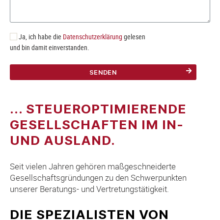
r
a
g
Ja, ich habe die
Datenschutzerklärung
gelesen
e
und bin damit einverstanden.
n
S
i
e
I
... STEUEROPTIMIERENDE
h
r
GESELLSCHAFTEN IM IN-
e
UND AUSLAND.
P
o
s
Seit vielen Jahren gehören maßgeschneiderte
t
Gesellschaftsgründungen zu den Schwerpunkten
l
unserer Beratungs- und Vertretungstätigkeit.
e
i
DIE SPEZIALISTEN VON
t