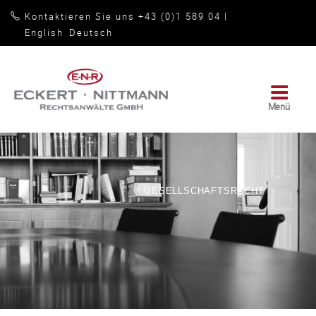
Kontaktieren Sie uns +43 (0)1 589 04
|
English
Deutsch
Menü
Rechtsanwälte
GmbH
|
Eckert
•
GESELLSCHAFTSRECHT
Nittmann