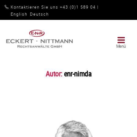
Kontaktieren Sie uns +43 (0)1 589 04
|
English
Deutsch
Menü
Rechtsanwälte
GmbH
|
Eckert
Autor:
enr-nimda
•
Nittmann