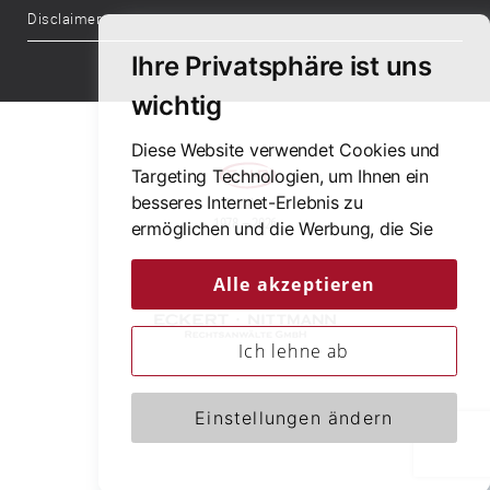
Disclaimer
Ihre Privatsphäre ist uns
wichtig
Diese Website verwendet Cookies und
Targeting Technologien, um Ihnen ein
besseres Internet-Erlebnis zu
48 Jahre
1978 – 2026
ermöglichen und die Werbung, die Sie
sehen, besser an Ihre Bedürfnisse
anzupassen. Diese Technologien nutzen
Alle akzeptieren
wir außerdem, um Ergebnisse zu
messen, um zu verstehen, woher unsere
Ich lehne ab
Besucher kommen oder um unsere
Website weiter zu entwickeln.
© Copyright 2026
Einstellungen ändern
Eckert • Nittmann Rechtsanwälte GmbH